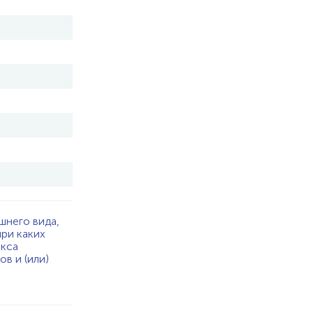
шнего вида,
при каких
екса
в и (или)