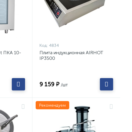
Код:
4834
t ПКА 10-
Плита индукционная AIRHOT
IP3500
9 159 ₽
/шт
Рекомендуем