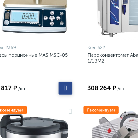
д:
2369
Код:
622
есы порционные MAS MSC-05
Пароконвектомат Aba
1/1ВМ2
 817 ₽
308 264 ₽
/шт
/шт
екомендуем
Рекомендуем