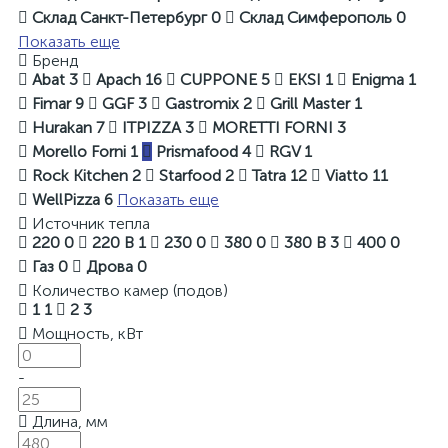
Склад Санкт-Петербург
0
Склад Симферополь
0
Показать еще
Бренд
Abat
3
Apach
16
CUPPONE
5
EKSI
1
Enigma
1
Fimar
9
GGF
3
Gastromix
2
Grill Master
1
Hurakan
7
ITPIZZA
3
MORETTI FORNI
3
Morello Forni
1
Prismafood
4
RGV
1
Rock Kitchen
2
Starfood
2
Tatra
12
Viatto
11
WellPizza
6
Показать еще
Источник тепла
220
0
220 В
1
230
0
380
0
380 В
3
400
0
Газ
0
Дрова
0
Количество камер (подов)
1
1
2
3
Мощность, кВт
-
Длина, мм