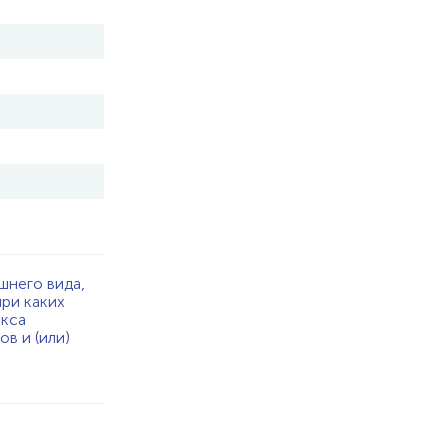
шнего вида,
при каких
екса
в и (или)