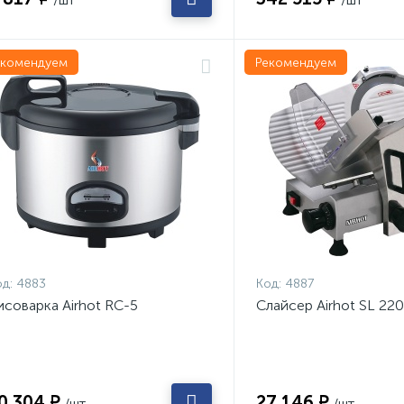
екомендуем
Рекомендуем
д:
4883
Код:
4887
исоварка Airhot RC-5
Слайсер Airhot SL 220
0 304 ₽
27 146 ₽
/шт
/шт