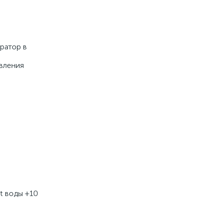
атор в 
вления 
t воды +10 