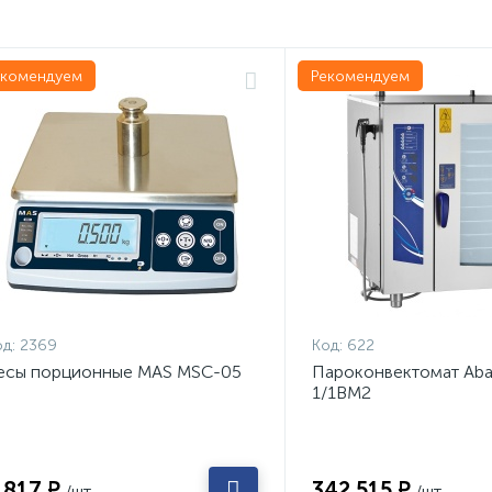
екомендуем
Рекомендуем
д:
2369
Код:
622
есы порционные MAS MSC-05
Пароконвектомат Aba
1/1ВМ2
 817 ₽
342 515 ₽
/шт
/шт