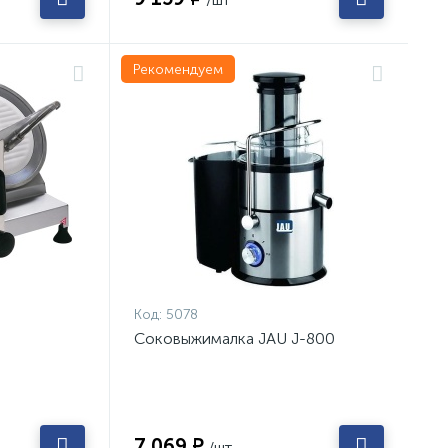
Рекомендуем
Код:
5078
Соковыжималка JAU J-800
7 069 ₽
/шт