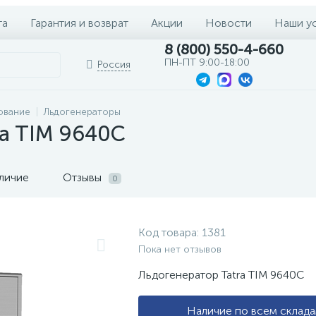
та
Гарантия и возврат
Акции
Новости
Наши у
8 (800) 550-4-660
ПН-ПТ 9:00-18:00
Россия
ование
Льдогенераторы
ra TIM 9640C
личие
Отзывы
0
Код товара:
1381
Пока нет отзывов
Льдогенератор Tatra TIM 9640C
Наличие по всем склад