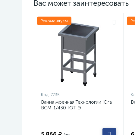
Вас может заинтересовать
Рекомендуем
Р
Код:
7735
Ко
Ванна моечная Технологии Юга
В
ВСМ-1/430-ЮТ-Э
5 866 ₽
6
/шт