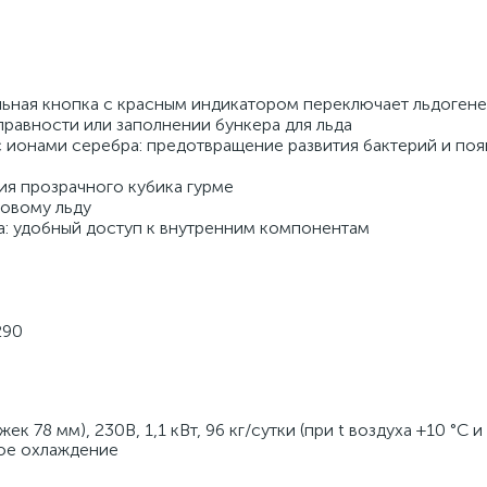
ьная кнопка с красным индикатором переключает льдогенер
равности или заполнении бункера для льда 
 ионами серебра: предотвращение развития бактерий и поя
ия прозрачного кубика гурме 
овому льду 
: удобный доступ к внутренним компонентам 
290
 78 мм), 230В, 1,1 кВт, 96 кг/сутки (при t воздуха +10 °C и 
шное охлаждение