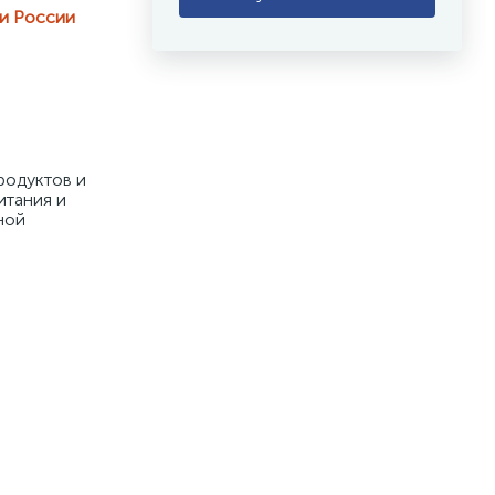
ии России
одуктов и 
тания и 
ой 