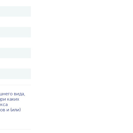
шнего вида,
при каких
екса
в и (или)