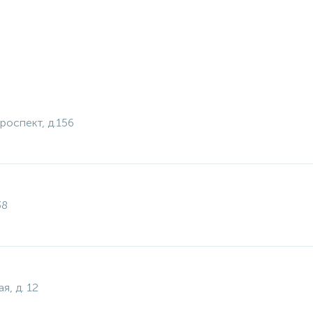
роспект, д.156
38
я, д. 12