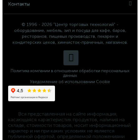
Контакты
© 1996 - 2026 "Центр торговых технологий" -
оборудование, мебель, зип и посуда для кафе, баров,
ресторанов, пищевых производств, пекарен и
кондитерских цехов, химчисток-прачечных, магазинов.
Политика компании в отношении обработки персональных
данных
Уведомление об использовании Cookie
	Вся представленная на сайте информация, 
касающаяся характеристик продуктов, наличия на 
складе, стоимости товаров, носит информационный 
характер и ни при каких условиях не является 
публичной офертой, определяемой положениями 