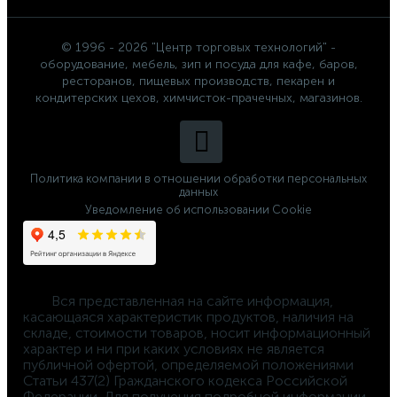
© 1996 - 2026 "Центр торговых технологий" -
оборудование, мебель, зип и посуда для кафе, баров,
ресторанов, пищевых производств, пекарен и
кондитерских цехов, химчисток-прачечных, магазинов.
Политика компании в отношении обработки персональных
данных
Уведомление об использовании Cookie
	Вся представленная на сайте информация, 
касающаяся характеристик продуктов, наличия на 
складе, стоимости товаров, носит информационный 
характер и ни при каких условиях не является 
публичной офертой, определяемой положениями 
Статьи 437(2) Гражданского кодекса Российской 
Федерации. Для получения подробной информации 