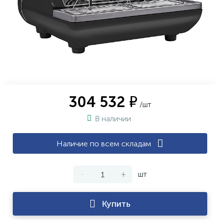
304 532 ₽
/шт
В наличии
Наличие по всем складам
-
+
шт
Купить