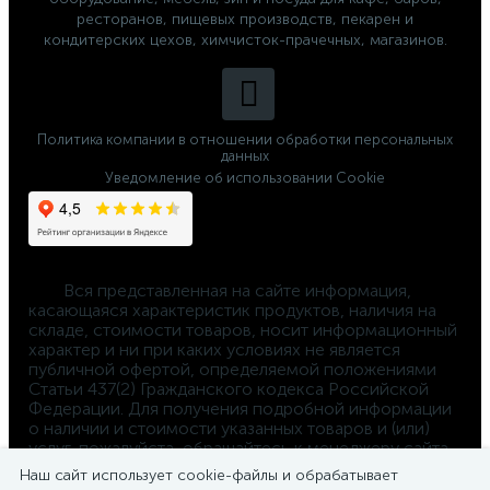
ресторанов, пищевых производств, пекарен и
кондитерских цехов, химчисток-прачечных, магазинов.
Политика компании в отношении обработки персональных
данных
Уведомление об использовании Cookie
	Вся представленная на сайте информация, 
касающаяся характеристик продуктов, наличия на 
складе, стоимости товаров, носит информационный 
характер и ни при каких условиях не является 
публичной офертой, определяемой положениями 
Статьи 437(2) Гражданского кодекса Российской 
Федерации. Для получения подробной информации 
о наличии и стоимости указанных товаров и (или) 
услуг, пожалуйста, обращайтесь к менеджеру сайта 
по телефону 
Наш сайт использует cookie-файлы и обрабатывает
8-800-550-4-660