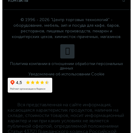
Контакты
© 1996 - 2026 "Центр торговых технологий" -
оборудование, мебель, зип и посуда для кафе, баров,
ресторанов, пищевых производств, пекарен и
кондитерских цехов, химчисток-прачечных, магазинов.
Политика компании в отношении обработки персональных
данных
Уведомление об использовании Cookie
	Вся представленная на сайте информация, 
касающаяся характеристик продуктов, наличия на 
складе, стоимости товаров, носит информационный 
характер и ни при каких условиях не является 
публичной офертой, определяемой положениями 
Статьи 437(2) Гражданского кодекса Российской 