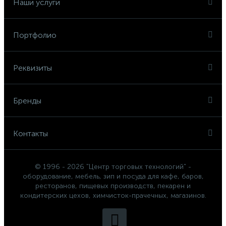
Наши услуги
Портфолио
Реквизиты
Бренды
Контакты
© 1996 - 2026 "Центр торговых технологий" -
оборудование, мебель, зип и посуда для кафе, баров,
ресторанов, пищевых производств, пекарен и
кондитерских цехов, химчисток-прачечных, магазинов.