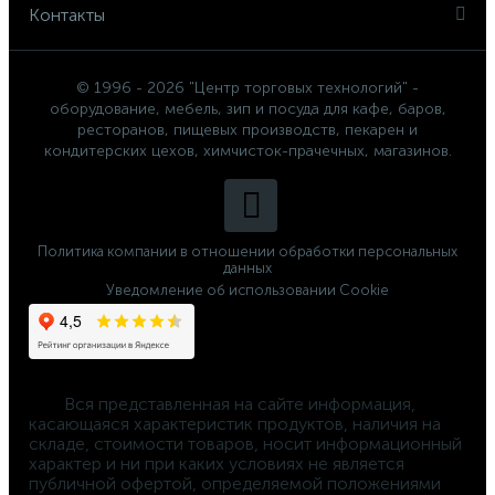
Контакты
© 1996 - 2026 "Центр торговых технологий" -
оборудование, мебель, зип и посуда для кафе, баров,
ресторанов, пищевых производств, пекарен и
кондитерских цехов, химчисток-прачечных, магазинов.
Политика компании в отношении обработки персональных
данных
Уведомление об использовании Cookie
	Вся представленная на сайте информация, 
касающаяся характеристик продуктов, наличия на 
складе, стоимости товаров, носит информационный 
характер и ни при каких условиях не является 
публичной офертой, определяемой положениями 