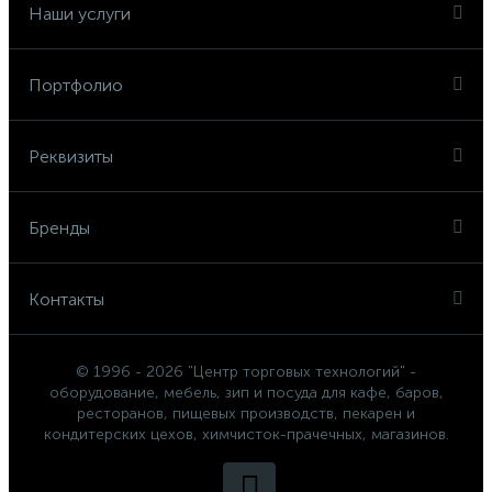
Наши услуги
Портфолио
Реквизиты
Бренды
Контакты
© 1996 - 2026 "Центр торговых технологий" -
оборудование, мебель, зип и посуда для кафе, баров,
ресторанов, пищевых производств, пекарен и
кондитерских цехов, химчисток-прачечных, магазинов.