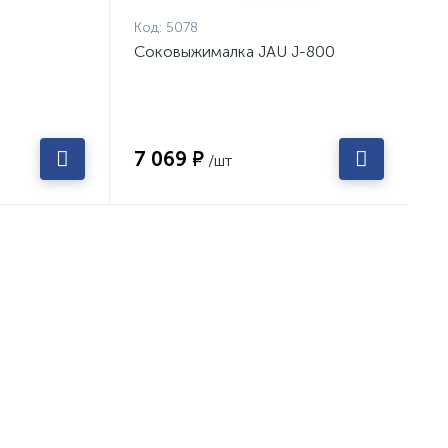
Код:
5078
Соковыжималка JAU J-800
7 069 ₽
/шт