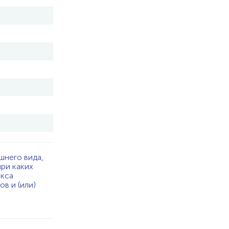
шнего вида,
при каких
екса
в и (или)