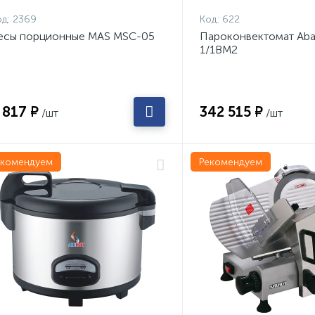
д:
2369
Код:
622
есы порционные MAS MSC-05
Пароконвектомат Aba
1/1ВМ2
 817 ₽
342 515 ₽
/шт
/шт
екомендуем
Рекомендуем