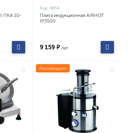
Код:
4834
t ПКА 10-
Плита индукционная AIRHOT
IP3500
9 159 ₽
/шт
Рекомендуем