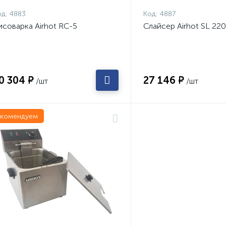
д:
4883
Код:
4887
исоварка Airhot RC-5
Слайсер Airhot SL 220
0 304 ₽
27 146 ₽
/шт
/шт
екомендуем