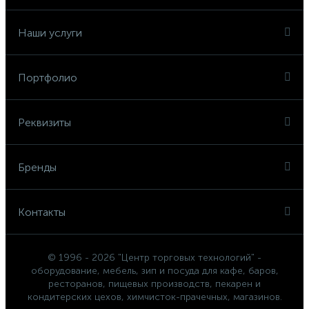
Наши услуги
Портфолио
Реквизиты
Бренды
Контакты
© 1996 - 2026 "Центр торговых технологий" -
оборудование, мебель, зип и посуда для кафе, баров,
ресторанов, пищевых производств, пекарен и
кондитерских цехов, химчисток-прачечных, магазинов.