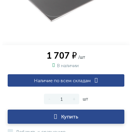
1 707 ₽
/шт
В наличии
Наличие по всем складам
-
+
шт
Купить
Добавить к сравнению