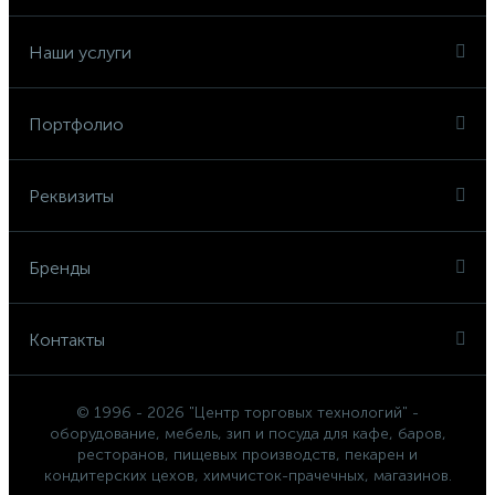
Наши услуги
Портфолио
Реквизиты
Бренды
Контакты
© 1996 - 2026 "Центр торговых технологий" -
оборудование, мебель, зип и посуда для кафе, баров,
ресторанов, пищевых производств, пекарен и
кондитерских цехов, химчисток-прачечных, магазинов.