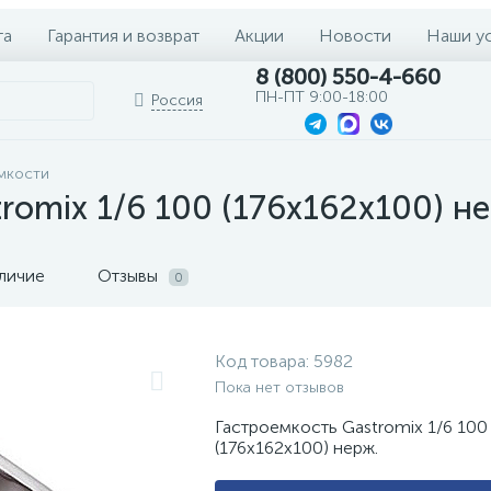
та
Гарантия и возврат
Акции
Новости
Наши у
8 (800) 550-4-660
ПН-ПТ 9:00-18:00
Россия
мкости
romix 1/6 100 (176х162х100) н
личие
Отзывы
0
Код товара:
5982
Пока нет отзывов
Гастроемкость Gastromix 1/6 100
(176х162х100) нерж.