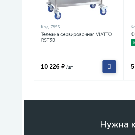
Код:
7855
Ко
Тележка сервировочная VIATTO
Ф
RST3B
10 226 ₽
5
/шт
Нужна к