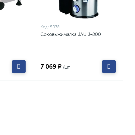
Код:
5078
Соковыжималка JAU J-800
7 069 ₽
/шт