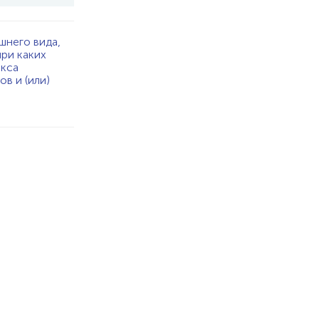
шнего вида,
при каких
екса
в и (или)