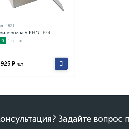
д:
4821
ритюрница AIRHOT EF4
1 отзыв
5.0
 925 ₽
/шт
онсультация? Задайте вопрос 