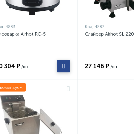
д:
4883
Код:
4887
исоварка Airhot RC-5
Слайсер Airhot SL 220
0 304 ₽
27 146 ₽
/шт
/шт
екомендуем