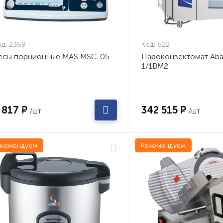
д:
2369
Код:
622
есы порционные MAS MSC-05
Пароконвектомат Aba
1/1ВМ2
 817 ₽
342 515 ₽
/шт
/шт
екомендуем
Рекомендуем