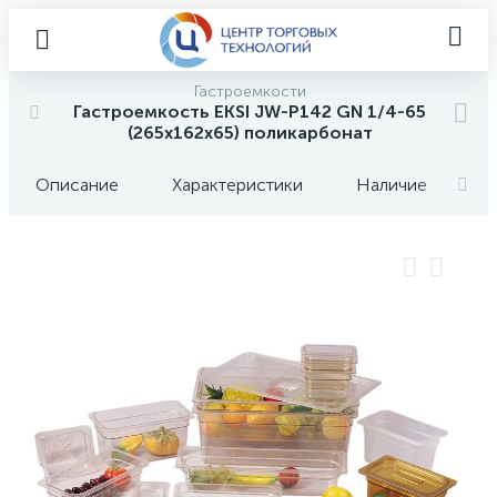
Гастроемкости
Гастроемкость EKSI JW-P142 GN 1/4-65
(265х162х65) поликарбонат
Описание
Характеристики
Наличие
О