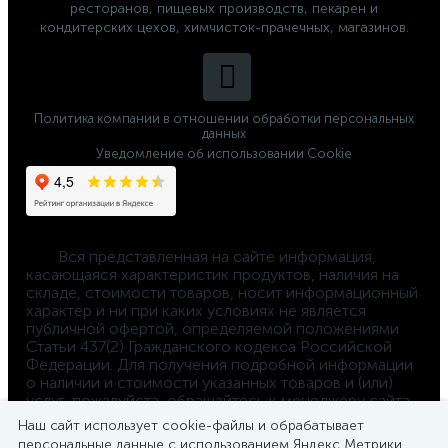
ресторанов, пищевых производств, пекарен и
кондитерских цехов, химчисток-прачечных, магазинов.
Политика компании в отношении обработки персональных
данных
Уведомление об использовании Cookie
	Вся представленная на сайте информация, 
касающаяся характеристик продуктов, наличия на 
складе, стоимости товаров, носит информационный 
характер и ни при каких условиях не является 
публичной офертой, определяемой положениями 
Статьи 437(2) Гражданского кодекса Российской 
Федерации. Для получения подробной информации 
о наличии и стоимости указанных товаров и (или) 
услуг, пожалуйста, обращайтесь к менеджеру сайта 
по телефону 
Наш сайт использует cookie-файлы и обрабатывает
8-800-550-4-660
персональные данные с использованием Яндекс Метрики.