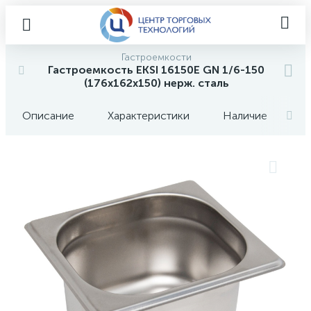
Гастроемкости
Гастроемкость EKSI 16150E GN 1/6-150
(176х162х150) нерж. сталь
Описание
Характеристики
Наличие
О