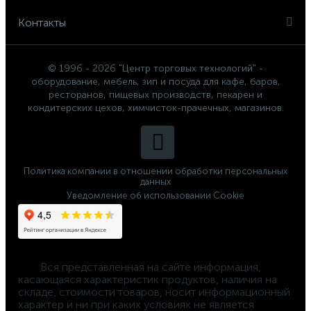
Контакты
© 1996 - 2026 "Центр торговых технологий" -
оборудование, мебель, зип и посуда для кафе, баров,
ресторанов, пищевых производств, пекарен и
кондитерских цехов, химчисток-прачечных, магазинов.
Политика компании в отношении обработки персональных
данных
Уведомление об использовании Cookie
	Вся представленная на сайте информация, 
касающаяся характеристик продуктов, наличия на 
складе, стоимости товаров, носит информационный 
характер и ни при каких условиях не является 