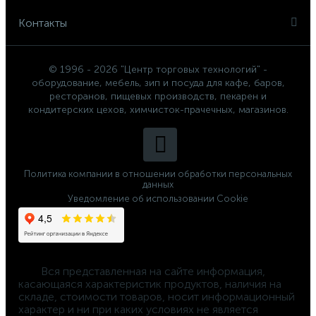
Контакты
© 1996 - 2026 "Центр торговых технологий" -
оборудование, мебель, зип и посуда для кафе, баров,
ресторанов, пищевых производств, пекарен и
кондитерских цехов, химчисток-прачечных, магазинов.
Политика компании в отношении обработки персональных
данных
Уведомление об использовании Cookie
	Вся представленная на сайте информация, 
касающаяся характеристик продуктов, наличия на 
складе, стоимости товаров, носит информационный 
характер и ни при каких условиях не является 