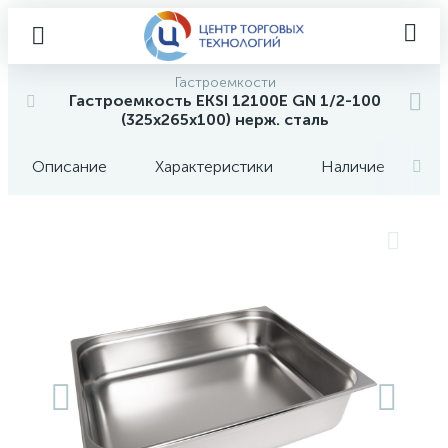
Гастроемкости
Гастроемкость EKSI 12100E GN 1/2-100
(325х265х100) нерж. сталь
Описание
Характеристики
Наличие
О