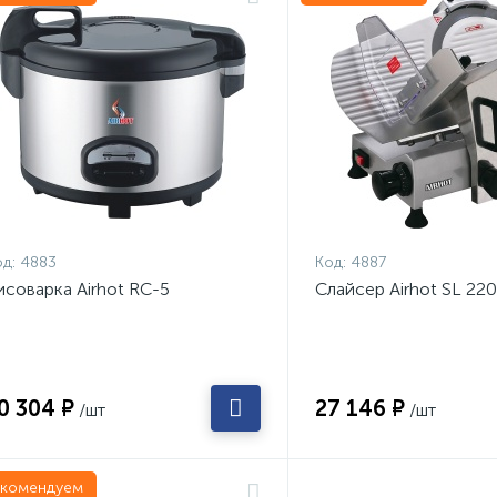
д:
4883
Код:
4887
исоварка Airhot RC-5
Слайсер Airhot SL 220
0 304 ₽
27 146 ₽
/шт
/шт
екомендуем