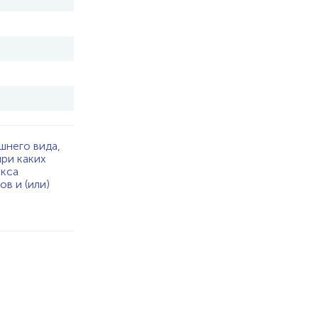
шнего вида,
при каких
екса
в и (или)