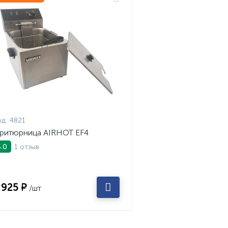
д:
4821
ритюрница AIRHOT EF4
1 отзыв
5.0
 925 ₽
/шт