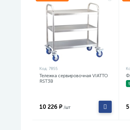
Код:
7855
Ко
Тележка сервировочная VIATTO
Ф
RST3B
10 226 ₽
5
/шт