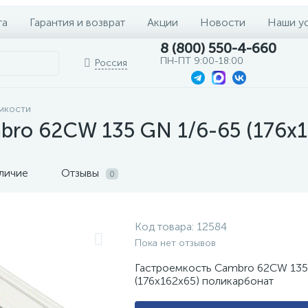
та
Гарантия и возврат
Акции
Новости
Наши у
8 (800) 550-4-660
ПН-ПТ 9:00-18:00
Россия
мкости
bro 62CW 135 GN 1/6-65 (176х
личие
Отзывы
0
Код товара:
12584
Пока нет отзывов
Гастроемкость Cambro 62CW 135
(176х162х65) поликарбонат