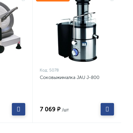
Код:
5078
Соковыжималка JAU J-800
7 069 ₽
/шт