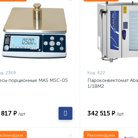
д:
2369
Код:
622
есы порционные MAS MSC-05
Пароконвектомат Aba
1/1ВМ2
 817 ₽
342 515 ₽
/шт
/шт
екомендуем
Рекомендуем