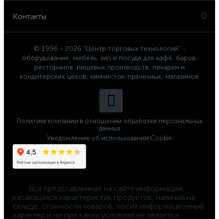
Контакты
© 1996 - 2026 "Центр торговых технологий" -
оборудование, мебель, зип и посуда для кафе, баров,
ресторанов, пищевых производств, пекарен и
кондитерских цехов, химчисток-прачечных, магазинов.
Политика компании в отношении обработки персональных
данных
Уведомление об использовании Cookie
	Вся представленная на сайте информация, 
касающаяся характеристик продуктов, наличия на 
складе, стоимости товаров, носит информационный 
характер и ни при каких условиях не является 