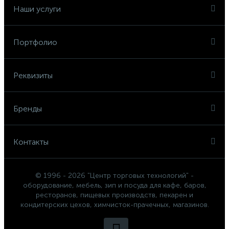
Наши услуги
Портфолио
Реквизиты
Бренды
Контакты
© 1996 - 2026 "Центр торговых технологий" -
оборудование, мебель, зип и посуда для кафе, баров,
ресторанов, пищевых производств, пекарен и
кондитерских цехов, химчисток-прачечных, магазинов.