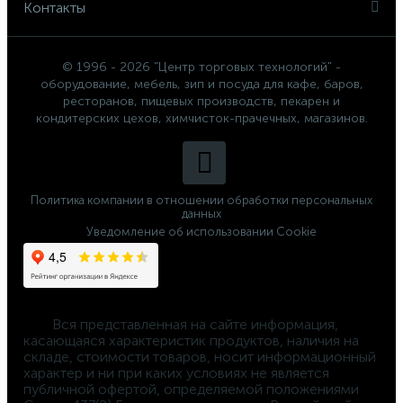
Контакты
© 1996 - 2026 "Центр торговых технологий" -
оборудование, мебель, зип и посуда для кафе, баров,
ресторанов, пищевых производств, пекарен и
кондитерских цехов, химчисток-прачечных, магазинов.
Политика компании в отношении обработки персональных
данных
Уведомление об использовании Cookie
	Вся представленная на сайте информация, 
касающаяся характеристик продуктов, наличия на 
складе, стоимости товаров, носит информационный 
характер и ни при каких условиях не является 
публичной офертой, определяемой положениями 