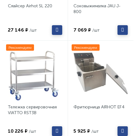
Слайсер Airhot SL 220
Соковыжималка JAU J-
800
27 146 ₽
7 069 ₽
/шт
/шт
Рекомендуем
Рекомендуем
Тележка сервировочная
Фритюрница AIRHOT EF4
VIATTO RST3B
10 226 ₽
5 925 ₽
/шт
/шт