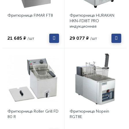
Фритюрница FIMAR FT8
Фритюрница HURAKAN
HKN-FDI8T PRO
индукционная
21 685 ₽
29 077 ₽
/шт
/шт
Фритюрница Roller Grill FD
Фритюрница Nopein
80 R
RGT8E