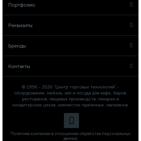
Портфолио
Реквизиты
Бренды
Контакты
© 1996 - 2026 "Центр торговых технологий" -
оборудование, мебель, зип и посуда для кафе, баров,
ресторанов, пищевых производств, пекарен и
кондитерских цехов, химчисток-прачечных, магазинов.
Политика компании в отношении обработки персональных
данных