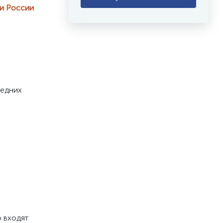
ии России
едних 
 входят 