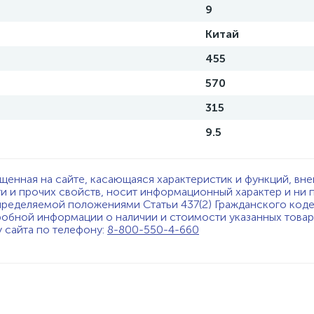
9
Китай
455
570
315
9.5
щенная на сайте, касающаяся характеристик и функций, вне
ти и прочих свойств, носит информационный характер и ни 
пределяемой положениями Статьи 437(2) Гражданского код
обной информации о наличии и стоимости указанных товаро
у сайта по телефону:
8-800-550-4-660