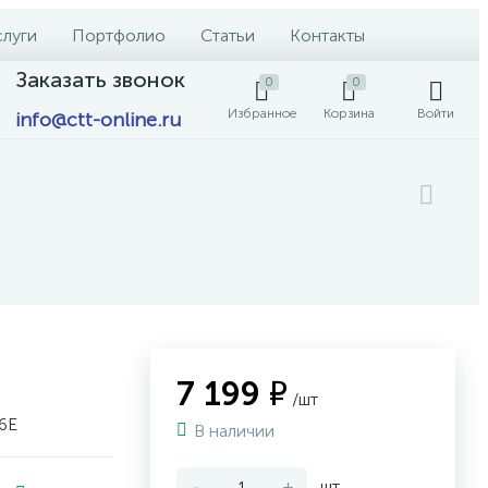
слуги
Портфолио
Статьи
Контакты
Заказать звонок
0
0
Избранное
Корзина
Войти
info@ctt-online.ru
7 199 ₽
/шт
6E
В наличии
-
+
шт