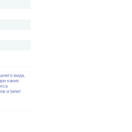
шнего вида,
при каких
екса
в и (или)