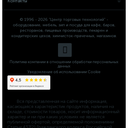
Контакты
© 1996 - 2026 "Центр торговых технологий" -
оборудование, мебель, зип и посуда для кафе, баров,
ресторанов, пищевых производств, пекарен и
кондитерских цехов, химчисток-прачечных, магазинов.
Политика компании в отношении обработки персональных
данных
Уведомление об использовании Cookie
	Вся представленная на сайте информация, 
касающаяся характеристик продуктов, наличия на 
складе, стоимости товаров, носит информационный 
характер и ни при каких условиях не является 
публичной офертой, определяемой положениями 
Статьи 437(2) Гражданского кодекса Российской 