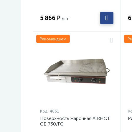
5 866 ₽
6
/шт
Рекомендуем
Р
Код:
4831
Ко
Поверхность жарочная AIRHOT
Р
GE-730/FG