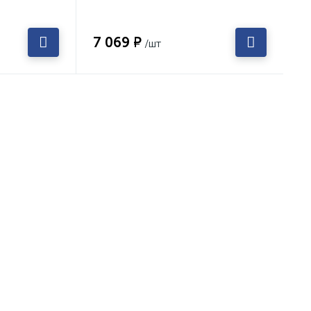
7 069 ₽
/шт