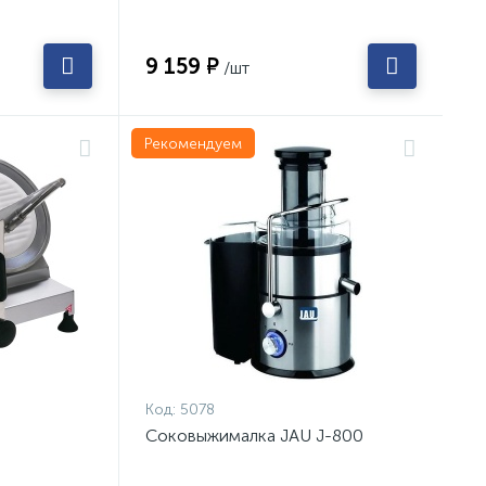
9 159 ₽
/шт
Рекомендуем
Код:
5078
Соковыжималка JAU J-800