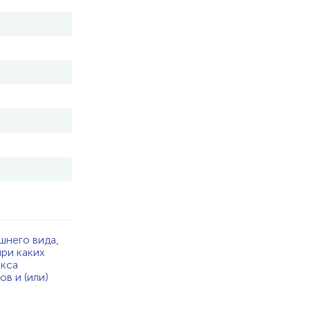
шнего вида,
при каких
екса
в и (или)