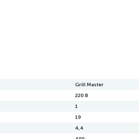
Grill Master
220 В
1
19
4,4
400