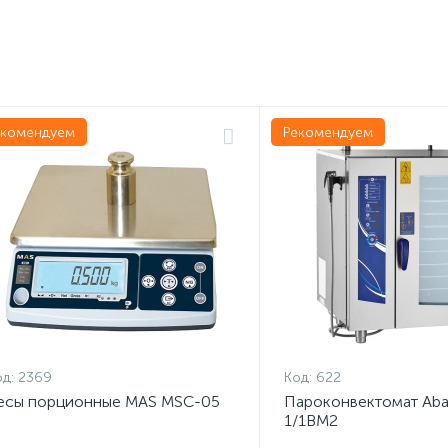
екомендуем
Рекомендуем
д:
2369
Код:
622
есы порционные MAS MSC-05
Пароконвектомат Aba
1/1ВМ2