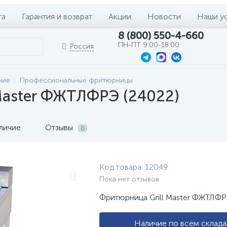
та
Гарантия и возврат
Акции
Новости
Наши у
8 (800) 550-4-660
ПН-ПТ 9:00-18:00
Россия
ние
Профессиональные фритюрницы
Master ФЖТЛФРЭ (24022)
личие
Отзывы
0
Код товара:
12049
Пока нет отзывов
Фритюрница Grill Master ФЖТЛФР
Наличие по всем склад