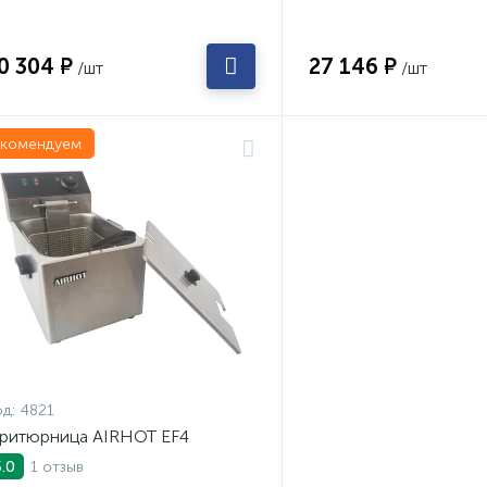
0 304 ₽
27 146 ₽
/шт
/шт
екомендуем
д:
4821
ритюрница AIRHOT EF4
1 отзыв
5.0