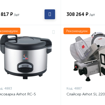
 817 ₽
308 264 ₽
/шт
/шт
екомендуем
Рекомендуем
д:
4883
Код:
4887
исоварка Airhot RC-5
Слайсер Airhot SL 220