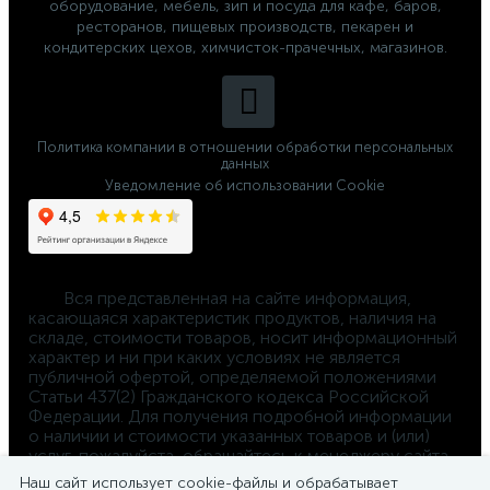
оборудование, мебель, зип и посуда для кафе, баров,
ресторанов, пищевых производств, пекарен и
кондитерских цехов, химчисток-прачечных, магазинов.
Политика компании в отношении обработки персональных
данных
Уведомление об использовании Cookie
	Вся представленная на сайте информация, 
касающаяся характеристик продуктов, наличия на 
складе, стоимости товаров, носит информационный 
характер и ни при каких условиях не является 
публичной офертой, определяемой положениями 
Статьи 437(2) Гражданского кодекса Российской 
Федерации. Для получения подробной информации 
о наличии и стоимости указанных товаров и (или) 
услуг, пожалуйста, обращайтесь к менеджеру сайта 
по телефону 
Наш сайт использует cookie-файлы и обрабатывает