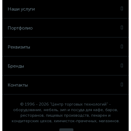
Наши услуги
Портфолио
Реквизиты
Бренды
Контакты
© 1996 - 2026 "Центр торговых технологий" -
оборудование, мебель, зип и посуда для кафе, баров,
ресторанов, пищевых производств, пекарен и
кондитерских цехов, химчисток-прачечных, магазинов.