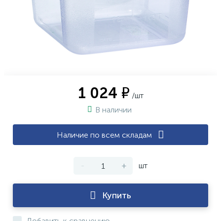
1 024 ₽
/шт
В наличии
Наличие по всем складам
-
+
шт
Купить
Добавить к сравнению