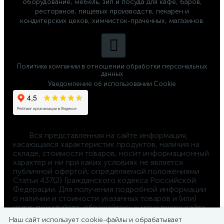
оборудование, мебель, зип и посуда для кафе, баров,
ресторанов, пищевых производств, пекарен и
кондитерских цехов, химчисток-прачечных, магазинов.
Политика компании в отношении обработки персональных
данных
Уведомление об использовании Cookie
	Вся представленная на сайте информация, 
касающаяся характеристик продуктов, наличия на 
складе, стоимости товаров, носит информационный 
характер и ни при каких условиях не является 
публичной офертой, определяемой положениями 
Статьи 437(2) Гражданского кодекса Российской 
Федерации. Для получения подробной информации 
о наличии и стоимости указанных товаров и (или) 
услуг, пожалуйста, обращайтесь к менеджеру сайта 
по телефону 
Наш сайт использует cookie-файлы и обрабатывает