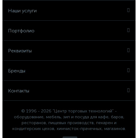
Наши услуги
Портфолио
Реквизиты
Бренды
Контакты
© 1996 - 2026 "Центр торговых технологий" -
оборудование, мебель, зип и посуда для кафе, баров,
ресторанов, пищевых производств, пекарен и
кондитерских цехов, химчисток-прачечных, магазинов.