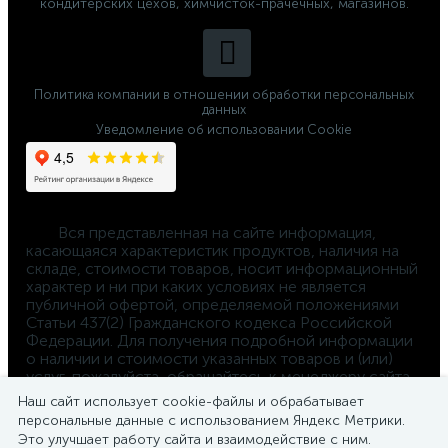
кондитерских цехов, химчисток-прачечных, магазинов.
Политика компании в отношении обработки персональных
данных
Уведомление об использовании Cookie
	Вся представленная на сайте информация, 
касающаяся характеристик продуктов, наличия на 
складе, стоимости товаров, носит информационный 
характер и ни при каких условиях не является 
публичной офертой, определяемой положениями 
Статьи 437(2) Гражданского кодекса Российской 
Федерации. Для получения подробной информации 
о наличии и стоимости указанных товаров и (или) 
услуг, пожалуйста, обращайтесь к менеджеру сайта 
по телефону 
Наш сайт использует cookie-файлы и обрабатывает
8-800-550-4-660
персональные данные с использованием Яндекс Метрики.
Это улучшает работу сайта и взаимодействие с ним.