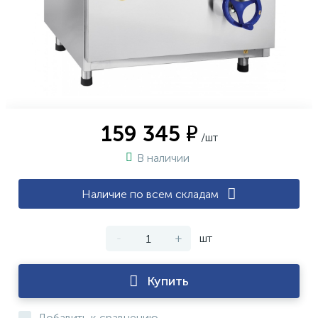
159 345 ₽
/шт
В наличии
Наличие по всем складам
-
+
шт
Купить
Добавить к сравнению