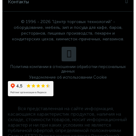
Контакты
© 1996 - 2026 "Центр торговых технологий" -
оборудование, мебель, зип и посуда для кафе, баров,
ресторанов, пищевых производств, пекарен и
кондитерских цехов, химчисток-прачечных, магазинов.
Политика компании в отношении обработки персональных
данных
Уведомление об использовании Cookie
	Вся представленная на сайте информация, 
касающаяся характеристик продуктов, наличия на 
складе, стоимости товаров, носит информационный 
характер и ни при каких условиях не является 
публичной офертой, определяемой положениями 
Статьи 437(2) Гражданского кодекса Российской 