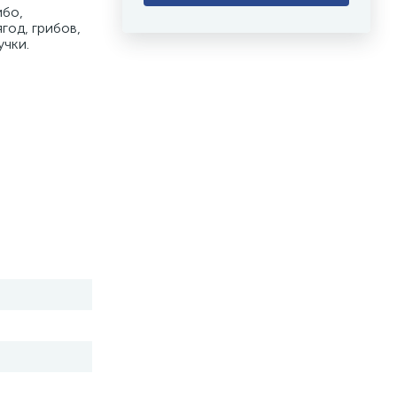
бо, 
од, грибов, 
чки. 