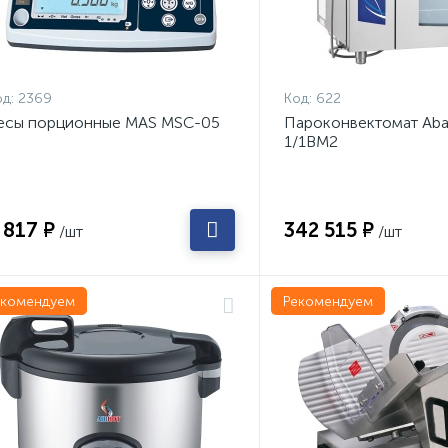
д:
2369
Код:
622
есы порционные MAS MSC-05
Пароконвектомат Aba
1/1ВМ2
 817 ₽
342 515 ₽
/шт
/шт
екомендуем
Рекомендуем