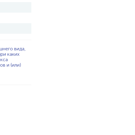
шнего вида,
при каких
екса
в и (или)