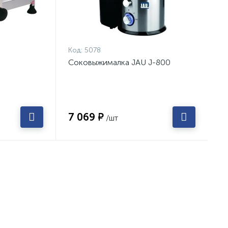
Код:
5078
Соковыжималка JAU J-800
7 069 ₽
/шт