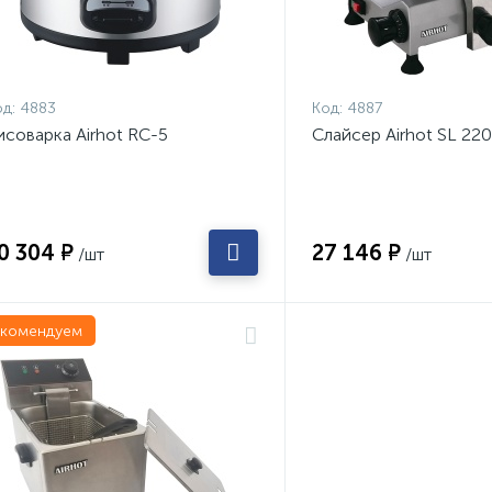
д:
4883
Код:
4887
исоварка Airhot RC-5
Слайсер Airhot SL 220
0 304 ₽
27 146 ₽
/шт
/шт
екомендуем