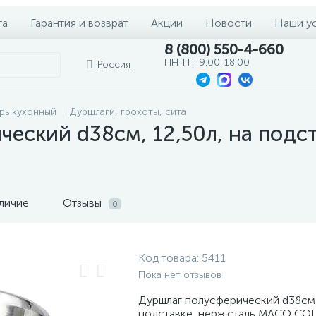
та
Гарантия и возврат
Акции
Новости
Наши у
8 (800) 550-4-660
ПН-ПТ 9:00-18:00
Россия
рь кухонный
Дуршлаги, грохоты, сита
ческий d38см, 12,50л, на подс
личие
Отзывы
0
Код товара:
5411
Пока нет отзывов
Дуршлаг полусферический d38см, 
подставке, нерж.сталь MACO CO