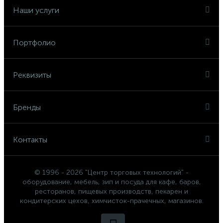
Наши услуги
Портфолио
Реквизиты
Бренды
Контакты
© 1996 - 2026 "Центр торговых технологий" -
оборудование, мебель, зип и посуда для кафе, баров,
ресторанов, пищевых производств, пекарен и
кондитерских цехов, химчисток-прачечных, магазинов.