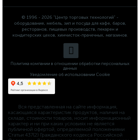
© 1996 - 2026 "Центр торговых технологий" -
оборудование, мебель, зип и посуда для кафе, баров,
ресторанов, пищевых производств, пекарен и
кондитерских цехов, химчисток-прачечных, магазинов.
Политика компании в отношении обработки персональных
данных
Уведомление об использовании Cookie
	Вся представленная на сайте информация, 
касающаяся характеристик продуктов, наличия на 
складе, стоимости товаров, носит информационный 
характер и ни при каких условиях не является 
публичной офертой, определяемой положениями 
Статьи 437(2) Гражданского кодекса Российской 