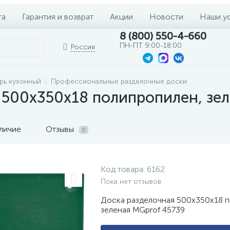
та
Гарантия и возврат
Акции
Новости
Наши у
8 (800) 550-4-660
ПН-ПТ 9:00-18:00
Россия
рь кухонный
Профессиональные разделочные доски
 500х350х18 полипропилен, зе
личие
Отзывы
0
Код товара:
6162
Пока нет отзывов
Доска разделочная 500х350х18 
зеленая MGprof 45739