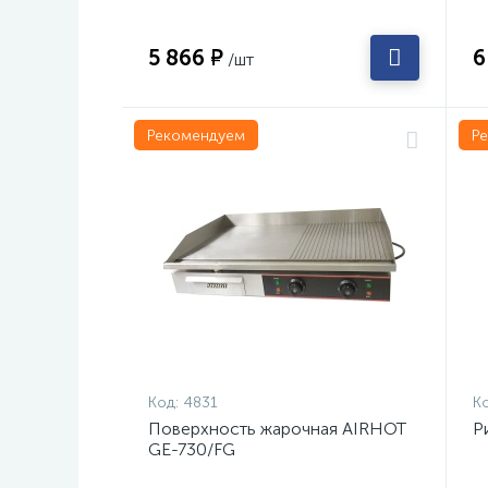
5 866 ₽
6
/шт
Рекомендуем
Р
Код:
4831
Ко
Поверхность жарочная AIRHOT
Р
GE-730/FG