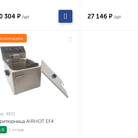
0 304 ₽
27 146 ₽
/шт
/шт
екомендуем
д:
4821
ритюрница AIRHOT EF4
1 отзыв
5.0