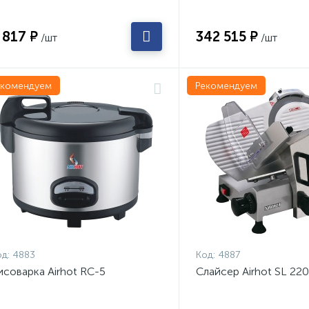
 817 ₽
342 515 ₽
/шт
/шт
екомендуем
Рекомендуем
д:
4883
Код:
4887
исоварка Airhot RC-5
Слайсер Airhot SL 220