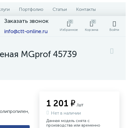
слуги
Портфолио
Статьи
Контакты
Заказать звонок
0
0
Избранное
Корзина
Войти
info@ctt-online.ru
леная MGprof 45739
1 201 ₽
/шт
полипропилен,
Нет в наличии
Данная модель снята с
производства или временно