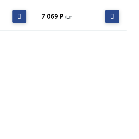
7 069 ₽
/шт