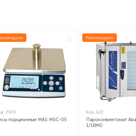
екомендуем
Рекомендуем
д:
2369
Код:
622
есы порционные MAS MSC-05
Пароконвектомат Aba
1/1ВМ2