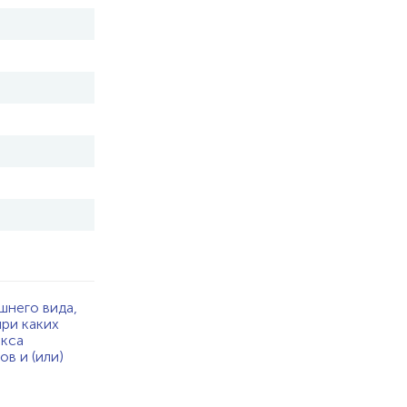
шнего вида,
при каких
екса
в и (или)