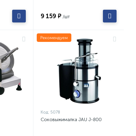
9 159 ₽
/шт
Рекомендуем
Код:
5078
Соковыжималка JAU J-800