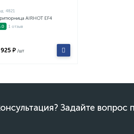
д:
4821
ритюрница AIRHOT EF4
1 отзыв
5.0
 925 ₽
/шт
онсультация? Задайте вопрос 