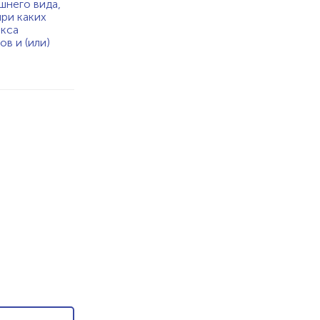
шнего вида,
при каких
екса
в и (или)