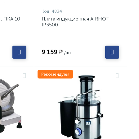
Код:
4834
t ПКА 10-
Плита индукционная AIRHOT
IP3500
9 159 ₽
/шт
Рекомендуем