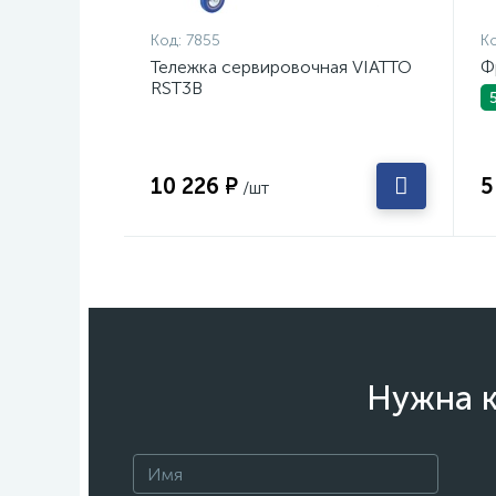
Код:
7855
Ко
Тележка сервировочная VIATTO
Ф
RST3B
10 226 ₽
5
/шт
Нужна к