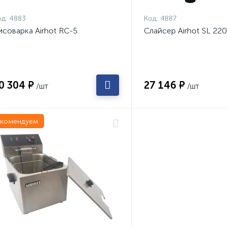
д:
4883
Код:
4887
исоварка Airhot RC-5
Слайсер Airhot SL 220
0 304 ₽
27 146 ₽
/шт
/шт
екомендуем