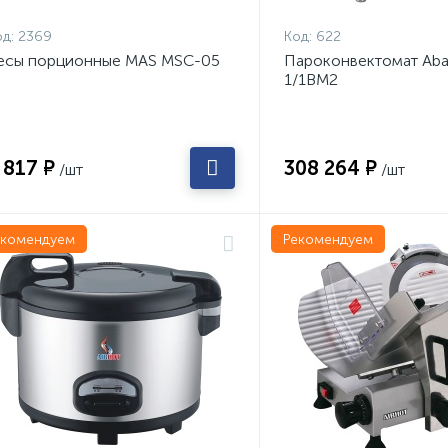
д:
2369
Код:
622
есы порционные MAS MSC-05
Пароконвектомат Aba
1/1ВМ2
 817 ₽
308 264 ₽
/шт
/шт
екомендуем
Рекомендуем