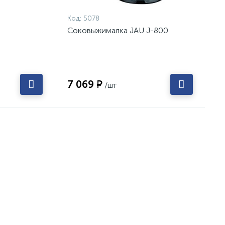
Код:
5078
Соковыжималка JAU J-800
7 069 ₽
/шт