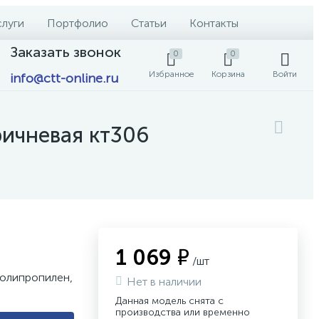
слуги
Портфолио
Статьи
Контакты
Заказать звонок
0
0
Избранное
Корзина
Войти
info@ctt-online.ru
ричневая кт306
1 069 ₽
/шт
полипропилен,
Нет в наличии
Данная модель снята с
производства или временно