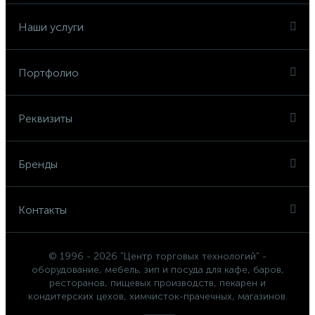
Наши услуги
Портфолио
Реквизиты
Бренды
Контакты
© 1996 - 2026 "Центр торговых технологий" -
оборудование, мебель, зип и посуда для кафе, баров,
ресторанов, пищевых производств, пекарен и
кондитерских цехов, химчисток-прачечных, магазинов.