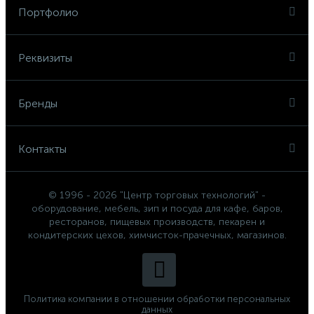
Портфолио
Реквизиты
Бренды
Контакты
© 1996 - 2026 "Центр торговых технологий" -
оборудование, мебель, зип и посуда для кафе, баров,
ресторанов, пищевых производств, пекарен и
кондитерских цехов, химчисток-прачечных, магазинов.
Политика компании в отношении обработки персональных
данных