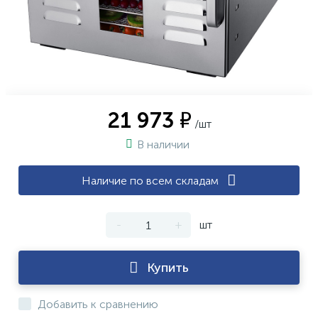
21 973 ₽
/шт
В наличии
Наличие по всем складам
-
+
шт
Купить
Добавить к сравнению