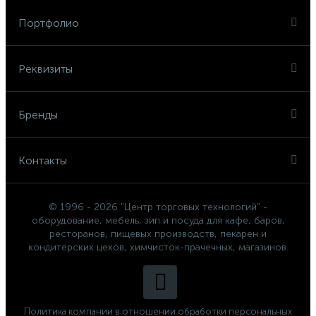
Портфолио
Реквизиты
Бренды
Контакты
© 1996 - 2026 "Центр торговых технологий" -
оборудование, мебель, зип и посуда для кафе, баров,
ресторанов, пищевых производств, пекарен и
кондитерских цехов, химчисток-прачечных, магазинов.
Политика компании в отношении обработки персональных