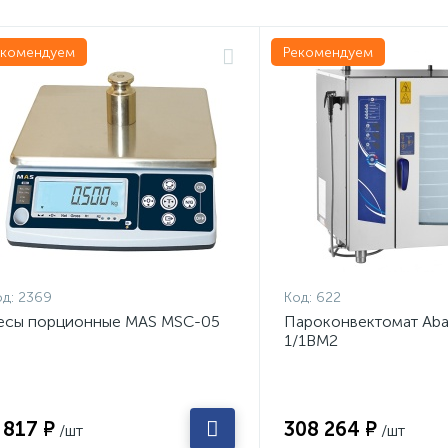
екомендуем
Рекомендуем
д:
2369
Код:
622
есы порционные MAS MSC-05
Пароконвектомат Aba
1/1ВМ2
 817 ₽
308 264 ₽
/шт
/шт