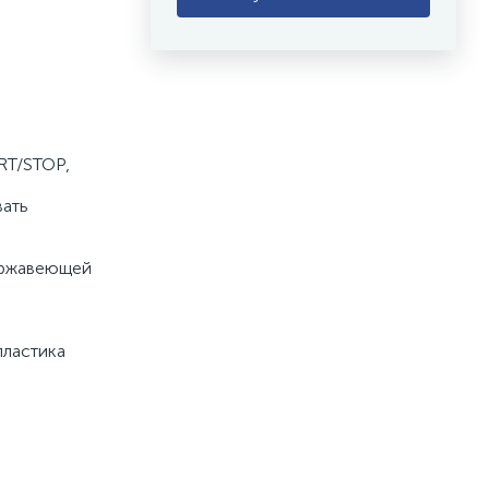
T/STOP, 
ать 
ержавеющей 
ластика 