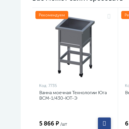
Рекомендуем
Р
Код:
7735
Ко
Ванна моечная Технологии Юга
В
ВСМ-1/430-ЮТ-Э
5 866 ₽
6
/шт