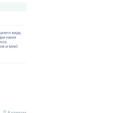
шнего вида,
при каких
екса
в и (или)
В наличии