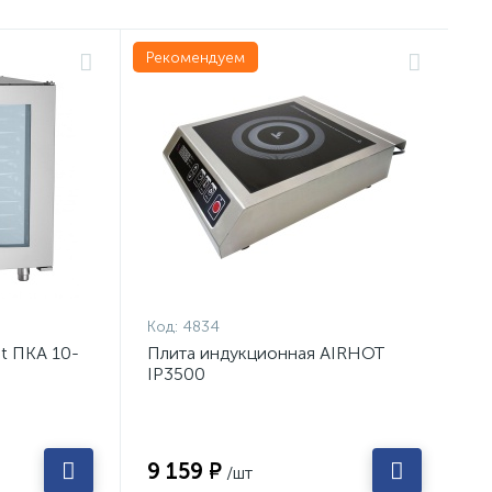
Рекомендуем
Код:
4834
t ПКА 10-
Плита индукционная AIRHOT
IP3500
9 159 ₽
/шт