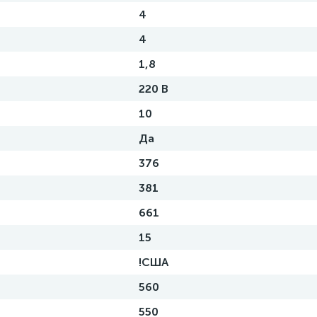
4
4
1,8
220 В
10
Да
376
381
661
15
!США
560
550