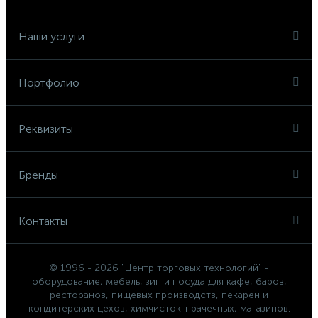
Наши услуги
Портфолио
Реквизиты
Бренды
Контакты
© 1996 - 2026 "Центр торговых технологий" -
оборудование, мебель, зип и посуда для кафе, баров,
ресторанов, пищевых производств, пекарен и
кондитерских цехов, химчисток-прачечных, магазинов.