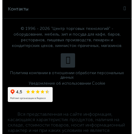
Контакты
© 1996 - 2026 "Центр торговых технологий" -
оборудование, мебель, зип и посуда для кафе, баров,
ресторанов, пищевых производств, пекарен и
кондитерских цехов, химчисток-прачечных, магазинов.
Политика компании в отношении обработки персональных
данных
Уведомление об использовании Cookie
	Вся представленная на сайте информация, 
касающаяся характеристик продуктов, наличия на 
складе, стоимости товаров, носит информационный 
характер и ни при каких условиях не является 