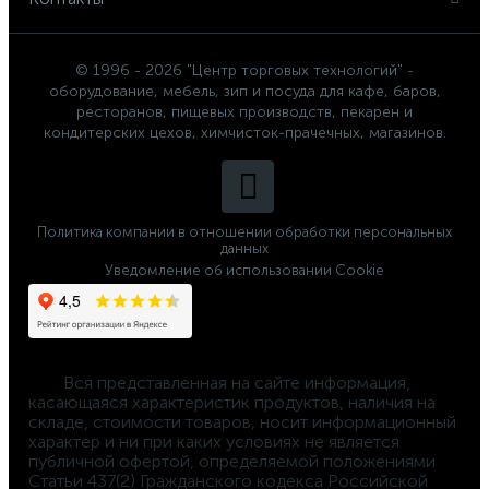
© 1996 - 2026 "Центр торговых технологий" -
оборудование, мебель, зип и посуда для кафе, баров,
ресторанов, пищевых производств, пекарен и
кондитерских цехов, химчисток-прачечных, магазинов.
Политика компании в отношении обработки персональных
данных
Уведомление об использовании Cookie
	Вся представленная на сайте информация, 
касающаяся характеристик продуктов, наличия на 
складе, стоимости товаров, носит информационный 
характер и ни при каких условиях не является 
публичной офертой, определяемой положениями 
Статьи 437(2) Гражданского кодекса Российской 