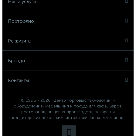
Наши услуги
Портфолио
Реквизиты
Бренды
Контакты
© 1996 - 2026 "Центр торговых технологий" -
оборудование, мебель, зип и посуда для кафе, баров,
ресторанов, пищевых производств, пекарен и
кондитерских цехов, химчисток-прачечных, магазинов.