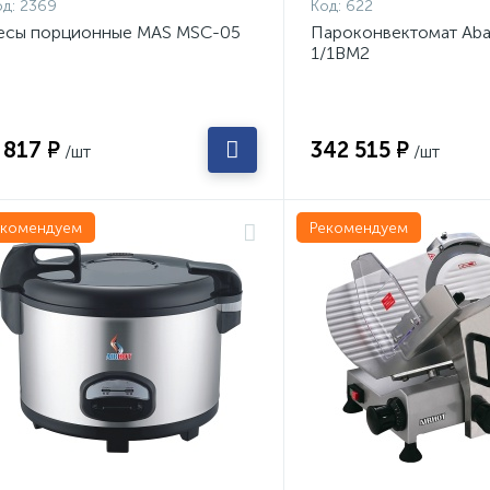
д:
2369
Код:
622
есы порционные MAS MSC-05
Пароконвектомат Aba
1/1ВМ2
 817 ₽
342 515 ₽
/шт
/шт
екомендуем
Рекомендуем