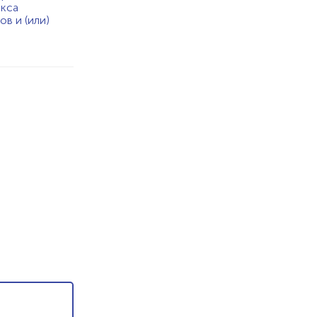
екса
в и (или)