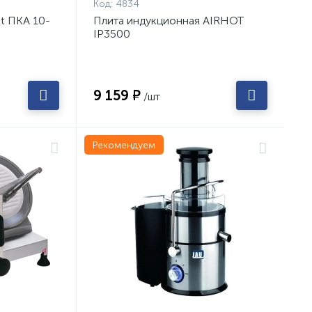
Код:
4834
t ПКА 10-
Плита индукционная AIRHOT
IP3500
9 159 ₽
/шт
Рекомендуем