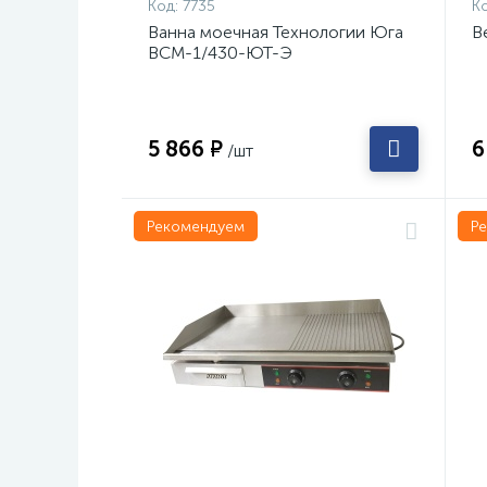
Код:
7735
Ко
Ванна моечная Технологии Юга
В
ВСМ-1/430-ЮТ-Э
5 866 ₽
6
/шт
Рекомендуем
Р