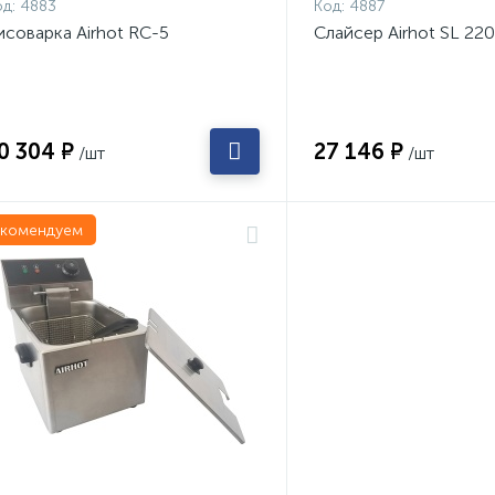
д:
4883
Код:
4887
исоварка Airhot RC-5
Слайсер Airhot SL 220
0 304 ₽
27 146 ₽
/шт
/шт
екомендуем