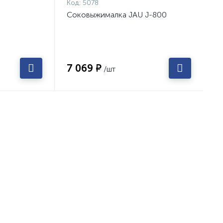
Код:
5078
Соковыжималка JAU J-800
7 069 ₽
/шт