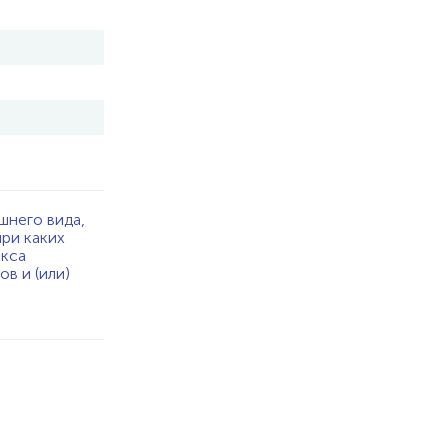
шнего вида,
при каких
екса
в и (или)