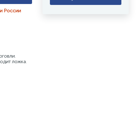
ии России
говли. 
одит ложка. 