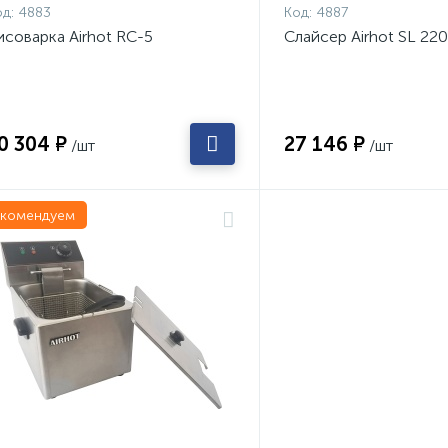
д:
4883
Код:
4887
исоварка Airhot RC-5
Слайсер Airhot SL 220
0 304 ₽
27 146 ₽
/шт
/шт
екомендуем