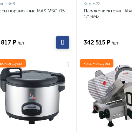
д:
2369
Код:
622
есы порционные MAS MSC-05
Пароконвектомат Aba
1/1ВМ2
 817 ₽
342 515 ₽
/шт
/шт
екомендуем
Рекомендуем