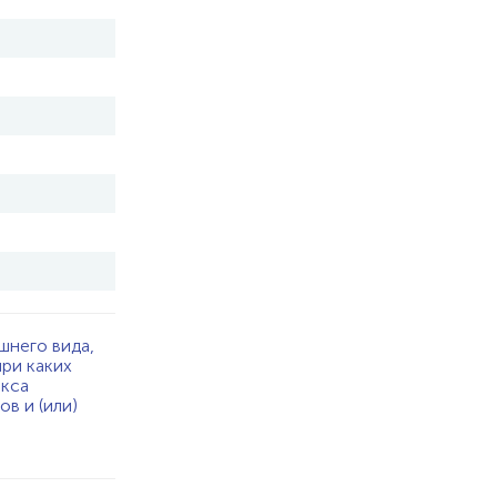
шнего вида,
при каких
екса
в и (или)