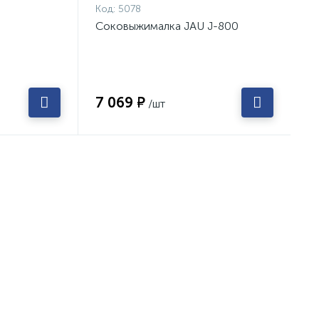
Код:
5078
Соковыжималка JAU J-800
7 069 ₽
/шт