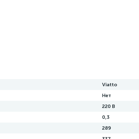
Viatto
Нет
220 В
0,3
289
337