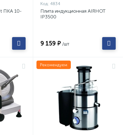
Код:
4834
t ПКА 10-
Плита индукционная AIRHOT
IP3500
9 159 ₽
/шт
Рекомендуем