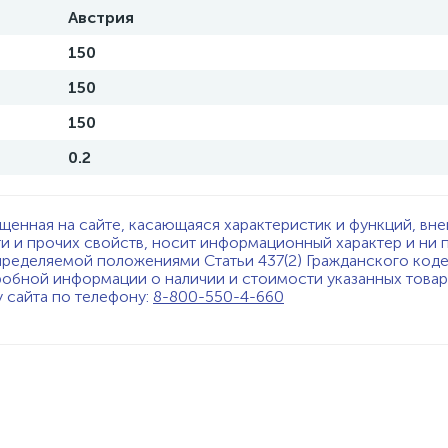
Австрия
150
150
150
0.2
щенная на сайте, касающаяся характеристик и функций, вне
ти и прочих свойств, носит информационный характер и ни 
пределяемой положениями Статьи 437(2) Гражданского код
обной информации о наличии и стоимости указанных товаро
у сайта по телефону:
8-800-550-4-660