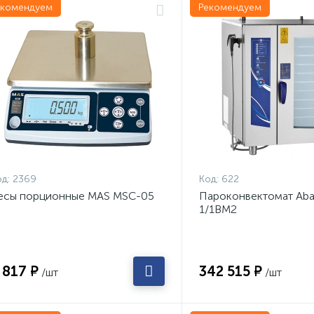
екомендуем
Рекомендуем
д:
2369
Код:
622
есы порционные MAS MSC-05
Пароконвектомат Aba
1/1ВМ2
 817 ₽
342 515 ₽
/шт
/шт