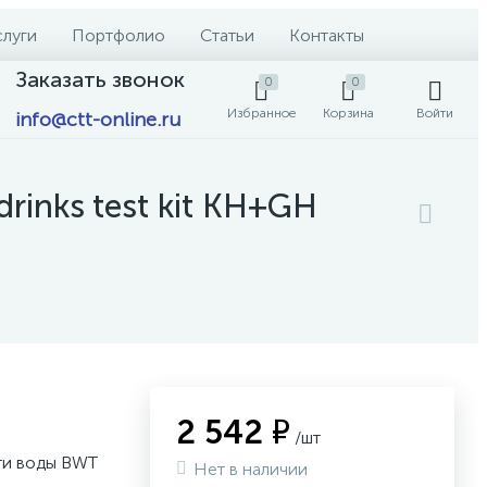
слуги
Портфолио
Статьи
Контакты
Заказать звонок
0
0
Избранное
Корзина
Войти
info@ctt-online.ru
inks test kit KH+GH
2 542 ₽
/шт
ти воды BWT
Нет в наличии