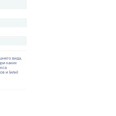
шнего вида,
при каких
екса
в и (или)