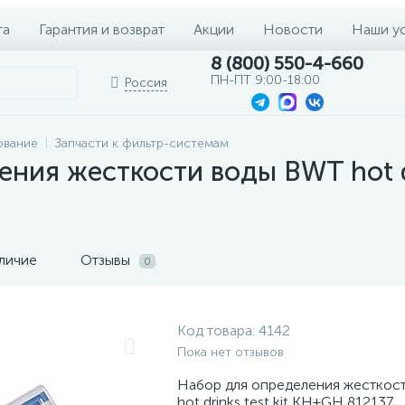
та
Гарантия и возврат
Акции
Новости
Наши у
8 (800) 550-4-660
ПН-ПТ 9:00-18:00
Россия
ование
Запчасти к фильтр-системам
ния жесткости воды BWT hot dr
личие
Отзывы
0
Код товара:
4142
Пока нет отзывов
Набор для определения жесткос
hot drinks test kit KH+GH 812137