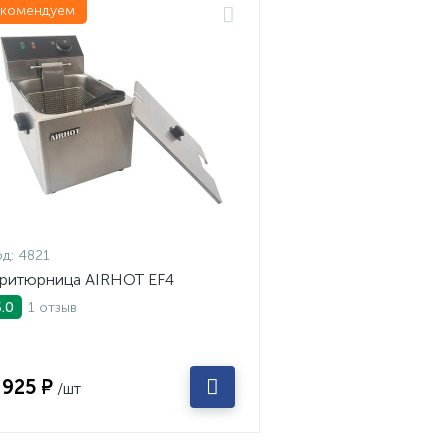
екомендуем
д:
4821
ритюрница AIRHOT EF4
1 отзыв
5.0
 925 ₽
/шт