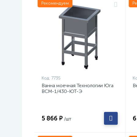
Рекомендуем
Р
Код:
7735
Ко
Ванна моечная Технологии Юга
В
ВСМ-1/430-ЮТ-Э
5 866 ₽
6
/шт