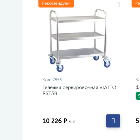
Рекомендуем
Р
Код:
7855
Ко
Тележка сервировочная VIATTO
Ф
RST3B
10 226 ₽
5
/шт