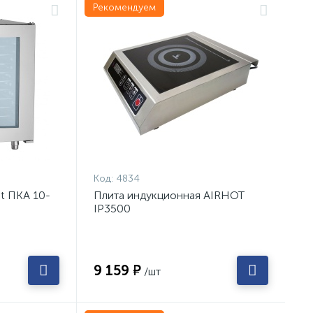
Рекомендуем
Код:
4834
t ПКА 10-
Плита индукционная AIRHOT
IP3500
9 159 ₽
/шт