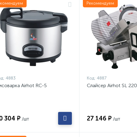
екомендуем
Рекомендуем
д:
4883
Код:
4887
исоварка Airhot RC-5
Слайсер Airhot SL 220
0 304 ₽
27 146 ₽
/шт
/шт